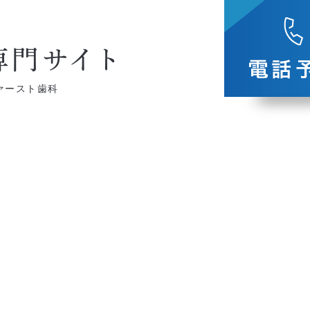
専門
サイト
ァースト歯科