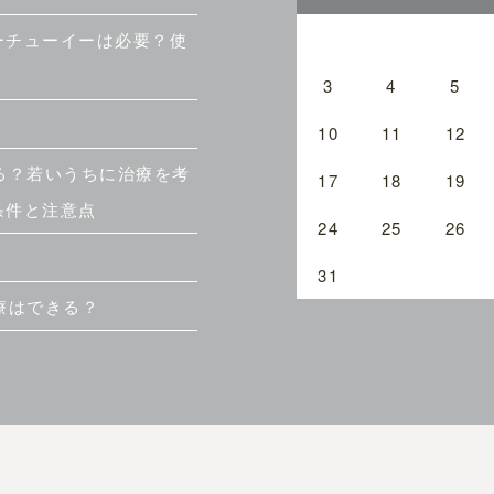
ーチューイーは必要？使
3
4
5
10
11
12
る？若いうちに治療を考
17
18
19
条件と注意点
24
25
26
31
療はできる？