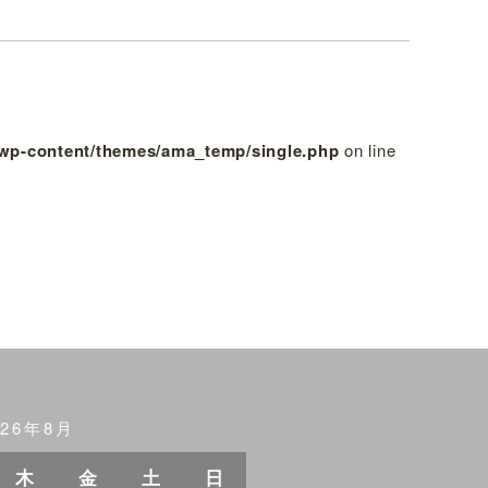
/wp-content/themes/ama_temp/single.php
on line
026年8月
木
金
土
日