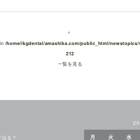
 in
/home/ikgdental/amashika.com/public_html/newstopics
212
一覧を見る
2
月
火
水
で治る？