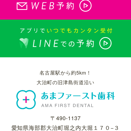
名古屋駅から約5km！
大治町の旧津島街道沿い
〒490-1137
愛知県海部郡大治町堀之内大堀１７０−３